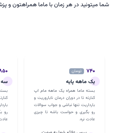
شما میتونید در هر زمان با ماما همراهتون و پز
۸۵۰
۷۴۰
تومان
یک ماهه پایه
سه م
بسته ماما همراه یک ماهه مام اپ
بسته
کنارته تا در دوران درمان ناباروریت و
کنارت
بارداریت تنها نباشی و جواب سوالات
باردا
رو بگیری و حواست باشه تا چیزی
رو ب
عادت نره.
عادت 
بررسی علائم شما به صورت