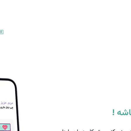
🇷
شه !